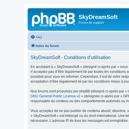
SkyDreamSoft
Forum de support
FAQ
Index du forum
SkyDreamSoft - Conditions d’utilisation
En accédant à « SkyDreamSoft » (désigné ci-après par « nous », 
n’acceptez pas d’être légalement lié par toutes les conditions 
possible pour vous en informer. Cependant, il est de votre resp
acceptation d’être légalement lié par les conditions mises à jou
Nos forums sont propulsés par phpBB (désigné ci-après par « il
GNU General Public License v2
» (désignée ci-après par « GP
responsable du contenu ou des comportements autorisés ou inter
Vous acceptez de ne pas publier de contenu abusif, obscène, vul
« SkyDreamSoft » est hébergé ou du droit international. Une tel
nécessaire. L’adresse IP de tous les messages est enregistrée p