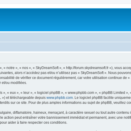
« notre », « nos », « SkyDreamSoft », « http://forum.skydreamsoft.fr »), vous accep
suivantes, alors n’accédez pas et/ou n’utilisez pas « SkyDreamSoft ». Nous pouvons 
onsabilité de vérifier ce document régulièrement, car votre utilisation continue de 
r et/ou modifiées.
s », « eux », « leur », « logiciel phpBB », « www.phpbb.com », « phpBB Limited »,
L ») et téléchargeable depuis
www.phpbb.com
. Le logiciel phpBB facilite uniqueme
dits sur ce site. Pour de plus amples informations au sujet de phpBB, veuillez co
gaire, diffamatoire, haineux, menaçant, à caractère sexuel ou tout autre contenu ill
le action peut entraîner votre bannissement immédiat et permanent, avec une notific
our aider à faire respecter ces conditions.