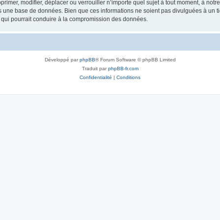
rimer, modifier, déplacer ou verrouiller n’importe quel sujet à tout moment, à not
ns une base de données. Bien que ces informations ne soient pas divulguées à un 
e qui pourrait conduire à la compromission des données.
Développé par
phpBB
® Forum Software © phpBB Limited
Traduit par
phpBB-fr.com
Confidentialité
|
Conditions