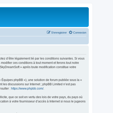
S’enregistrer
Connexion
tez d’être légalement lié par les conditions suivantes. Si vous
modifier ces conditions à tout moment et ferons tout notre
« SkyDreamSoft » après toute modification constitue votre
 « Équipes phpBB »), une solution de forum publiée sous la «
nt les discussions sur Internet ; phpBB Limited n’est pas
nsulter :
https://www.phpbb.com/
.
icite, que ce soit en vertu des lois de votre pays, du pays où
ation à votre fournisseur d’accès à Internet si nous le jugeons