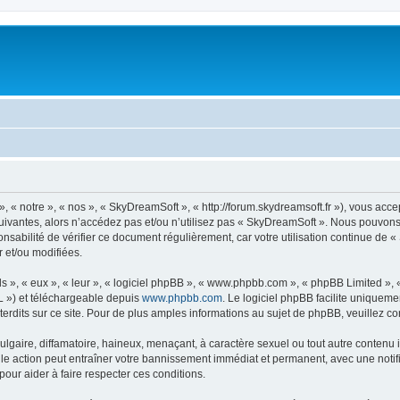
« notre », « nos », « SkyDreamSoft », « http://forum.skydreamsoft.fr »), vous accep
suivantes, alors n’accédez pas et/ou n’utilisez pas « SkyDreamSoft ». Nous pouvons 
onsabilité de vérifier ce document régulièrement, car votre utilisation continue de 
r et/ou modifiées.
s », « eux », « leur », « logiciel phpBB », « www.phpbb.com », « phpBB Limited »,
L ») et téléchargeable depuis
www.phpbb.com
. Le logiciel phpBB facilite uniqueme
dits sur ce site. Pour de plus amples informations au sujet de phpBB, veuillez co
gaire, diffamatoire, haineux, menaçant, à caractère sexuel ou tout autre contenu ill
le action peut entraîner votre bannissement immédiat et permanent, avec une notific
our aider à faire respecter ces conditions.