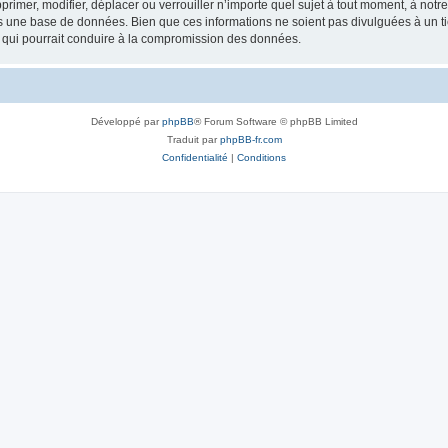
rimer, modifier, déplacer ou verrouiller n’importe quel sujet à tout moment, à not
ns une base de données. Bien que ces informations ne soient pas divulguées à un 
e qui pourrait conduire à la compromission des données.
Développé par
phpBB
® Forum Software © phpBB Limited
Traduit par
phpBB-fr.com
Confidentialité
|
Conditions