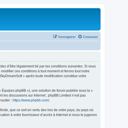
S’enregistrer
Connexion
tez d’être légalement lié par les conditions suivantes. Si vous
modifier ces conditions à tout moment et ferons tout notre
« SkyDreamSoft » après toute modification constitue votre
 « Équipes phpBB »), une solution de forum publiée sous la «
nt les discussions sur Internet ; phpBB Limited n’est pas
nsulter :
https://www.phpbb.com/
.
icite, que ce soit en vertu des lois de votre pays, du pays où
ation à votre fournisseur d’accès à Internet si nous le jugeons