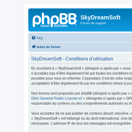
SkyDreamSoft
Forum de support
FAQ
Index du forum
SkyDreamSoft - Conditions d’utilisation
En accédant à « SkyDreamSoft » (désigné ci-après par « nous », 
n’acceptez pas d’être légalement lié par toutes les conditions 
possible pour vous en informer. Cependant, il est de votre resp
acceptation d’être légalement lié par les conditions mises à jou
Nos forums sont propulsés par phpBB (désigné ci-après par « il
GNU General Public License v2
» (désignée ci-après par « GP
responsable du contenu ou des comportements autorisés ou inter
Vous acceptez de ne pas publier de contenu abusif, obscène, vul
« SkyDreamSoft » est hébergé ou du droit international. Une tel
nécessaire. L’adresse IP de tous les messages est enregistrée p