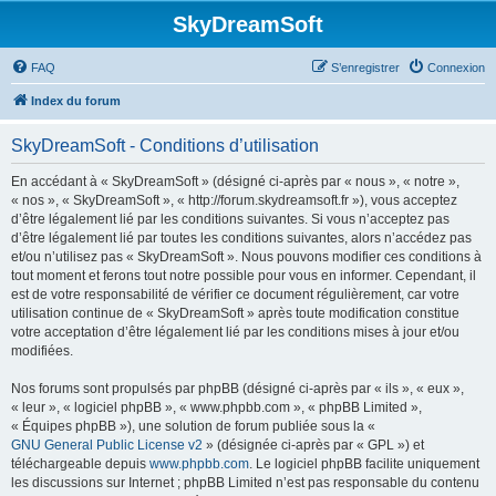
SkyDreamSoft
FAQ
S’enregistrer
Connexion
Index du forum
SkyDreamSoft - Conditions d’utilisation
En accédant à « SkyDreamSoft » (désigné ci-après par « nous », « notre »,
« nos », « SkyDreamSoft », « http://forum.skydreamsoft.fr »), vous acceptez
d’être légalement lié par les conditions suivantes. Si vous n’acceptez pas
d’être légalement lié par toutes les conditions suivantes, alors n’accédez pas
et/ou n’utilisez pas « SkyDreamSoft ». Nous pouvons modifier ces conditions à
tout moment et ferons tout notre possible pour vous en informer. Cependant, il
est de votre responsabilité de vérifier ce document régulièrement, car votre
utilisation continue de « SkyDreamSoft » après toute modification constitue
votre acceptation d’être légalement lié par les conditions mises à jour et/ou
modifiées.
Nos forums sont propulsés par phpBB (désigné ci-après par « ils », « eux »,
« leur », « logiciel phpBB », « www.phpbb.com », « phpBB Limited »,
« Équipes phpBB »), une solution de forum publiée sous la «
GNU General Public License v2
» (désignée ci-après par « GPL ») et
téléchargeable depuis
www.phpbb.com
. Le logiciel phpBB facilite uniquement
les discussions sur Internet ; phpBB Limited n’est pas responsable du contenu