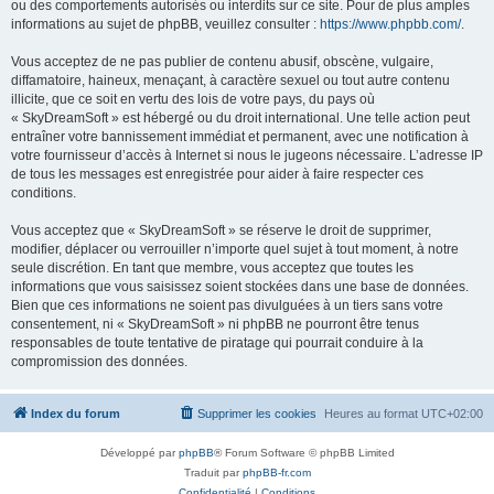
ou des comportements autorisés ou interdits sur ce site. Pour de plus amples
informations au sujet de phpBB, veuillez consulter :
https://www.phpbb.com/
.
Vous acceptez de ne pas publier de contenu abusif, obscène, vulgaire,
diffamatoire, haineux, menaçant, à caractère sexuel ou tout autre contenu
illicite, que ce soit en vertu des lois de votre pays, du pays où
« SkyDreamSoft » est hébergé ou du droit international. Une telle action peut
entraîner votre bannissement immédiat et permanent, avec une notification à
votre fournisseur d’accès à Internet si nous le jugeons nécessaire. L’adresse IP
de tous les messages est enregistrée pour aider à faire respecter ces
conditions.
Vous acceptez que « SkyDreamSoft » se réserve le droit de supprimer,
modifier, déplacer ou verrouiller n’importe quel sujet à tout moment, à notre
seule discrétion. En tant que membre, vous acceptez que toutes les
informations que vous saisissez soient stockées dans une base de données.
Bien que ces informations ne soient pas divulguées à un tiers sans votre
consentement, ni « SkyDreamSoft » ni phpBB ne pourront être tenus
responsables de toute tentative de piratage qui pourrait conduire à la
compromission des données.
Index du forum
Supprimer les cookies
Heures au format
UTC+02:00
Développé par
phpBB
® Forum Software © phpBB Limited
Traduit par
phpBB-fr.com
Confidentialité
|
Conditions