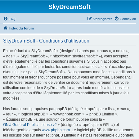
SkyDreamSoft
FAQ
S’enregistrer
Connexion
Index du forum
SkyDreamSoft - Conditions d’utilisation
En accédant à « SkyDreamSoft » (désigné ci-après par « nous », « notre »,
« nos », « SkyDreamSoft », « http://forum.skydreamsoft.fr »), vous acceptez
d’être légalement lié par les conditions suivantes. Si vous n’acceptez pas
d’être légalement lié par toutes les conditions suivantes, alors n’accédez pas
et/ou n’utilisez pas « SkyDreamSoft ». Nous pouvons modifier ces conditions à
tout moment et ferons tout notre possible pour vous en informer. Cependant, il
est de votre responsabilité de vérifier ce document régulièrement, car votre
utilisation continue de « SkyDreamSoft » après toute modification constitue
votre acceptation d’être légalement lié par les conditions mises à jour et/ou
modifiées.
Nos forums sont propulsés par phpBB (désigné ci-après par « ils », « eux »,
« leur », « logiciel phpBB », « www.phpbb.com », « phpBB Limited »,
« Équipes phpBB »), une solution de forum publiée sous la «
GNU General Public License v2
» (désignée ci-après par « GPL ») et
téléchargeable depuis
www.phpbb.com
. Le logiciel phpBB facilite uniquement
les discussions sur Internet ; phpBB Limited n’est pas responsable du contenu