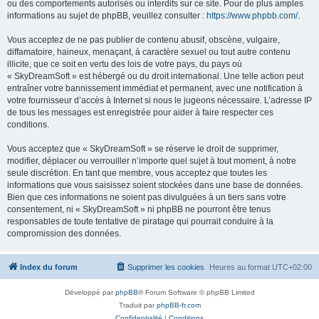
ou des comportements autorisés ou interdits sur ce site. Pour de plus amples
informations au sujet de phpBB, veuillez consulter :
https://www.phpbb.com/
.
Vous acceptez de ne pas publier de contenu abusif, obscène, vulgaire,
diffamatoire, haineux, menaçant, à caractère sexuel ou tout autre contenu
illicite, que ce soit en vertu des lois de votre pays, du pays où
« SkyDreamSoft » est hébergé ou du droit international. Une telle action peut
entraîner votre bannissement immédiat et permanent, avec une notification à
votre fournisseur d’accès à Internet si nous le jugeons nécessaire. L’adresse IP
de tous les messages est enregistrée pour aider à faire respecter ces
conditions.
Vous acceptez que « SkyDreamSoft » se réserve le droit de supprimer,
modifier, déplacer ou verrouiller n’importe quel sujet à tout moment, à notre
seule discrétion. En tant que membre, vous acceptez que toutes les
informations que vous saisissez soient stockées dans une base de données.
Bien que ces informations ne soient pas divulguées à un tiers sans votre
consentement, ni « SkyDreamSoft » ni phpBB ne pourront être tenus
responsables de toute tentative de piratage qui pourrait conduire à la
compromission des données.
Index du forum
Supprimer les cookies
Heures au format
UTC+02:00
Développé par
phpBB
® Forum Software © phpBB Limited
Traduit par
phpBB-fr.com
Confidentialité
|
Conditions