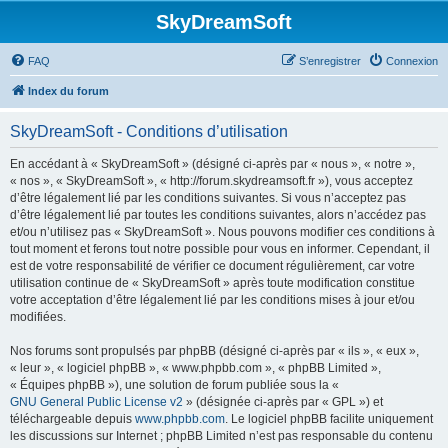
SkyDreamSoft
FAQ
S’enregistrer
Connexion
Index du forum
SkyDreamSoft - Conditions d’utilisation
En accédant à « SkyDreamSoft » (désigné ci-après par « nous », « notre »,
« nos », « SkyDreamSoft », « http://forum.skydreamsoft.fr »), vous acceptez
d’être légalement lié par les conditions suivantes. Si vous n’acceptez pas
d’être légalement lié par toutes les conditions suivantes, alors n’accédez pas
et/ou n’utilisez pas « SkyDreamSoft ». Nous pouvons modifier ces conditions à
tout moment et ferons tout notre possible pour vous en informer. Cependant, il
est de votre responsabilité de vérifier ce document régulièrement, car votre
utilisation continue de « SkyDreamSoft » après toute modification constitue
votre acceptation d’être légalement lié par les conditions mises à jour et/ou
modifiées.
Nos forums sont propulsés par phpBB (désigné ci-après par « ils », « eux »,
« leur », « logiciel phpBB », « www.phpbb.com », « phpBB Limited »,
« Équipes phpBB »), une solution de forum publiée sous la «
GNU General Public License v2
» (désignée ci-après par « GPL ») et
téléchargeable depuis
www.phpbb.com
. Le logiciel phpBB facilite uniquement
les discussions sur Internet ; phpBB Limited n’est pas responsable du contenu