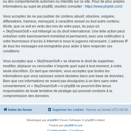
ou des comportements autorisés ou interdits sur ce site. Pour de plus amples
informations au sujet de phpBB, veuillez consulter :
https://www.phpbb.com/
.
Vous acceptez de ne pas publier de contenu abusif, obscène, vulgaire,
diffamatoire, haineux, menaçant, à caractère sexuel ou tout autre contenu
illicite, que ce soit en vertu des lois de votre pays, du pays où
« SkyDreamSoft » est hébergé ou du droit international. Une telle action peut
entraîner votre bannissement immédiat et permanent, avec une notification à
votre fournisseur d’accès à Internet si nous le jugeons nécessaire. L’adresse IP
de tous les messages est enregistrée pour aider à faire respecter ces
conditions.
Vous acceptez que « SkyDreamSoft » se réserve le droit de supprimer,
modifier, déplacer ou verrouiller n’importe quel sujet à tout moment, à notre
seule discrétion. En tant que membre, vous acceptez que toutes les
informations que vous saisissez soient stockées dans une base de données.
Bien que ces informations ne soient pas divulguées à un tiers sans votre
consentement, ni « SkyDreamSoft » ni phpBB ne pourront être tenus
responsables de toute tentative de piratage qui pourrait conduire à la
compromission des données.
Index du forum
Supprimer les cookies
Heures au format
UTC+02:00
Développé par
phpBB
® Forum Software © phpBB Limited
Traduit par
phpBB-fr.com
Confidentialité
|
Conditions