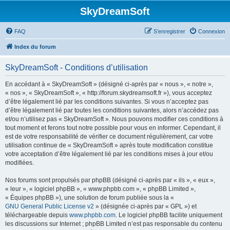
SkyDreamSoft
FAQ
S’enregistrer
Connexion
Index du forum
SkyDreamSoft - Conditions d’utilisation
En accédant à « SkyDreamSoft » (désigné ci-après par « nous », « notre »,
« nos », « SkyDreamSoft », « http://forum.skydreamsoft.fr »), vous acceptez
d’être légalement lié par les conditions suivantes. Si vous n’acceptez pas
d’être légalement lié par toutes les conditions suivantes, alors n’accédez pas
et/ou n’utilisez pas « SkyDreamSoft ». Nous pouvons modifier ces conditions à
tout moment et ferons tout notre possible pour vous en informer. Cependant, il
est de votre responsabilité de vérifier ce document régulièrement, car votre
utilisation continue de « SkyDreamSoft » après toute modification constitue
votre acceptation d’être légalement lié par les conditions mises à jour et/ou
modifiées.
Nos forums sont propulsés par phpBB (désigné ci-après par « ils », « eux »,
« leur », « logiciel phpBB », « www.phpbb.com », « phpBB Limited »,
« Équipes phpBB »), une solution de forum publiée sous la «
GNU General Public License v2
» (désignée ci-après par « GPL ») et
téléchargeable depuis
www.phpbb.com
. Le logiciel phpBB facilite uniquement
les discussions sur Internet ; phpBB Limited n’est pas responsable du contenu