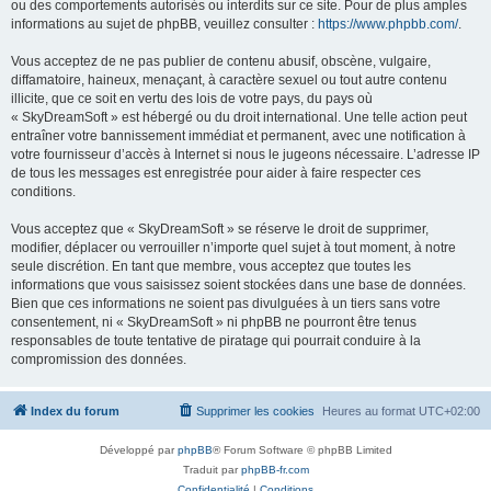
ou des comportements autorisés ou interdits sur ce site. Pour de plus amples
informations au sujet de phpBB, veuillez consulter :
https://www.phpbb.com/
.
Vous acceptez de ne pas publier de contenu abusif, obscène, vulgaire,
diffamatoire, haineux, menaçant, à caractère sexuel ou tout autre contenu
illicite, que ce soit en vertu des lois de votre pays, du pays où
« SkyDreamSoft » est hébergé ou du droit international. Une telle action peut
entraîner votre bannissement immédiat et permanent, avec une notification à
votre fournisseur d’accès à Internet si nous le jugeons nécessaire. L’adresse IP
de tous les messages est enregistrée pour aider à faire respecter ces
conditions.
Vous acceptez que « SkyDreamSoft » se réserve le droit de supprimer,
modifier, déplacer ou verrouiller n’importe quel sujet à tout moment, à notre
seule discrétion. En tant que membre, vous acceptez que toutes les
informations que vous saisissez soient stockées dans une base de données.
Bien que ces informations ne soient pas divulguées à un tiers sans votre
consentement, ni « SkyDreamSoft » ni phpBB ne pourront être tenus
responsables de toute tentative de piratage qui pourrait conduire à la
compromission des données.
Index du forum
Supprimer les cookies
Heures au format
UTC+02:00
Développé par
phpBB
® Forum Software © phpBB Limited
Traduit par
phpBB-fr.com
Confidentialité
|
Conditions