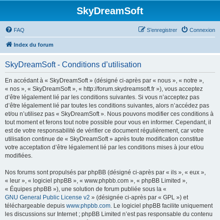
SkyDreamSoft
FAQ
S’enregistrer
Connexion
Index du forum
SkyDreamSoft - Conditions d’utilisation
En accédant à « SkyDreamSoft » (désigné ci-après par « nous », « notre »,
« nos », « SkyDreamSoft », « http://forum.skydreamsoft.fr »), vous acceptez
d’être légalement lié par les conditions suivantes. Si vous n’acceptez pas
d’être légalement lié par toutes les conditions suivantes, alors n’accédez pas
et/ou n’utilisez pas « SkyDreamSoft ». Nous pouvons modifier ces conditions à
tout moment et ferons tout notre possible pour vous en informer. Cependant, il
est de votre responsabilité de vérifier ce document régulièrement, car votre
utilisation continue de « SkyDreamSoft » après toute modification constitue
votre acceptation d’être légalement lié par les conditions mises à jour et/ou
modifiées.
Nos forums sont propulsés par phpBB (désigné ci-après par « ils », « eux »,
« leur », « logiciel phpBB », « www.phpbb.com », « phpBB Limited »,
« Équipes phpBB »), une solution de forum publiée sous la «
GNU General Public License v2
» (désignée ci-après par « GPL ») et
téléchargeable depuis
www.phpbb.com
. Le logiciel phpBB facilite uniquement
les discussions sur Internet ; phpBB Limited n’est pas responsable du contenu