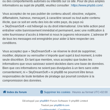
ou des comportements autorisés ou interdits sur ce site. Pour de plus amples
informations au sujet de phpBB, veuillez consulter :
https://www.phpbb.com/
.
Vous acceptez de ne pas publier de contenu abusif, obscène, vulgaire,
diffamatoire, haineux, menaçant, à caractère sexuel ou tout autre contenu
illicite, que ce soit en vertu des lois de votre pays, du pays où
« SkyDreamSoft » est hébergé ou du droit international. Une telle action peut
entraîner votre bannissement immédiat et permanent, avec une notification à
votre fournisseur d’accès à Internet si nous le jugeons nécessaire. L’adresse IP
de tous les messages est enregistrée pour aider à faire respecter ces
conditions.
Vous acceptez que « SkyDreamSoft » se réserve le droit de supprimer,
modifier, déplacer ou verrouiller n’importe quel sujet à tout moment, à notre
seule discrétion. En tant que membre, vous acceptez que toutes les
informations que vous saisissez soient stockées dans une base de données.
Bien que ces informations ne soient pas divulguées à un tiers sans votre
consentement, ni « SkyDreamSoft » ni phpBB ne pourront être tenus
responsables de toute tentative de piratage qui pourrait conduire à la
compromission des données.
Index du forum
Supprimer les cookies
Heures au format
UTC+02:00
Développé par
phpBB
® Forum Software © phpBB Limited
Traduit par
phpBB-fr.com
Confidentialité
|
Conditions