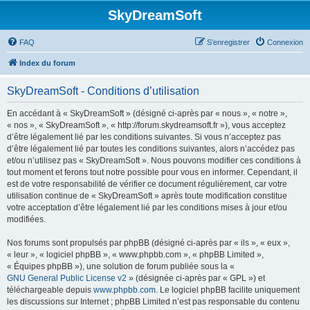
SkyDreamSoft
FAQ
S’enregistrer
Connexion
Index du forum
SkyDreamSoft - Conditions d’utilisation
En accédant à « SkyDreamSoft » (désigné ci-après par « nous », « notre »,
« nos », « SkyDreamSoft », « http://forum.skydreamsoft.fr »), vous acceptez
d’être légalement lié par les conditions suivantes. Si vous n’acceptez pas
d’être légalement lié par toutes les conditions suivantes, alors n’accédez pas
et/ou n’utilisez pas « SkyDreamSoft ». Nous pouvons modifier ces conditions à
tout moment et ferons tout notre possible pour vous en informer. Cependant, il
est de votre responsabilité de vérifier ce document régulièrement, car votre
utilisation continue de « SkyDreamSoft » après toute modification constitue
votre acceptation d’être légalement lié par les conditions mises à jour et/ou
modifiées.
Nos forums sont propulsés par phpBB (désigné ci-après par « ils », « eux »,
« leur », « logiciel phpBB », « www.phpbb.com », « phpBB Limited »,
« Équipes phpBB »), une solution de forum publiée sous la «
GNU General Public License v2
» (désignée ci-après par « GPL ») et
téléchargeable depuis
www.phpbb.com
. Le logiciel phpBB facilite uniquement
les discussions sur Internet ; phpBB Limited n’est pas responsable du contenu