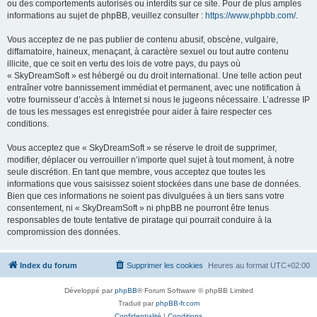
ou des comportements autorisés ou interdits sur ce site. Pour de plus amples
informations au sujet de phpBB, veuillez consulter :
https://www.phpbb.com/
.
Vous acceptez de ne pas publier de contenu abusif, obscène, vulgaire,
diffamatoire, haineux, menaçant, à caractère sexuel ou tout autre contenu
illicite, que ce soit en vertu des lois de votre pays, du pays où
« SkyDreamSoft » est hébergé ou du droit international. Une telle action peut
entraîner votre bannissement immédiat et permanent, avec une notification à
votre fournisseur d’accès à Internet si nous le jugeons nécessaire. L’adresse IP
de tous les messages est enregistrée pour aider à faire respecter ces
conditions.
Vous acceptez que « SkyDreamSoft » se réserve le droit de supprimer,
modifier, déplacer ou verrouiller n’importe quel sujet à tout moment, à notre
seule discrétion. En tant que membre, vous acceptez que toutes les
informations que vous saisissez soient stockées dans une base de données.
Bien que ces informations ne soient pas divulguées à un tiers sans votre
consentement, ni « SkyDreamSoft » ni phpBB ne pourront être tenus
responsables de toute tentative de piratage qui pourrait conduire à la
compromission des données.
Index du forum
Supprimer les cookies
Heures au format
UTC+02:00
Développé par
phpBB
® Forum Software © phpBB Limited
Traduit par
phpBB-fr.com
Confidentialité
|
Conditions