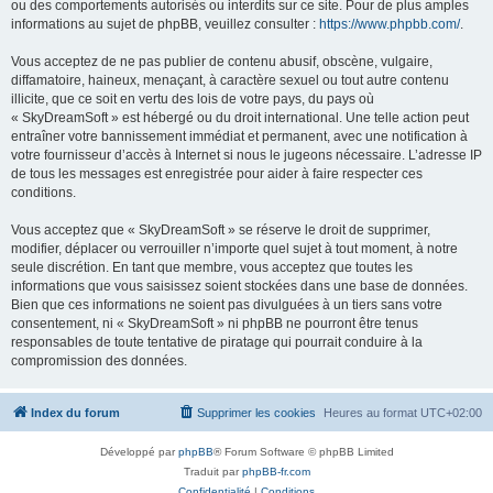
ou des comportements autorisés ou interdits sur ce site. Pour de plus amples
informations au sujet de phpBB, veuillez consulter :
https://www.phpbb.com/
.
Vous acceptez de ne pas publier de contenu abusif, obscène, vulgaire,
diffamatoire, haineux, menaçant, à caractère sexuel ou tout autre contenu
illicite, que ce soit en vertu des lois de votre pays, du pays où
« SkyDreamSoft » est hébergé ou du droit international. Une telle action peut
entraîner votre bannissement immédiat et permanent, avec une notification à
votre fournisseur d’accès à Internet si nous le jugeons nécessaire. L’adresse IP
de tous les messages est enregistrée pour aider à faire respecter ces
conditions.
Vous acceptez que « SkyDreamSoft » se réserve le droit de supprimer,
modifier, déplacer ou verrouiller n’importe quel sujet à tout moment, à notre
seule discrétion. En tant que membre, vous acceptez que toutes les
informations que vous saisissez soient stockées dans une base de données.
Bien que ces informations ne soient pas divulguées à un tiers sans votre
consentement, ni « SkyDreamSoft » ni phpBB ne pourront être tenus
responsables de toute tentative de piratage qui pourrait conduire à la
compromission des données.
Index du forum
Supprimer les cookies
Heures au format
UTC+02:00
Développé par
phpBB
® Forum Software © phpBB Limited
Traduit par
phpBB-fr.com
Confidentialité
|
Conditions