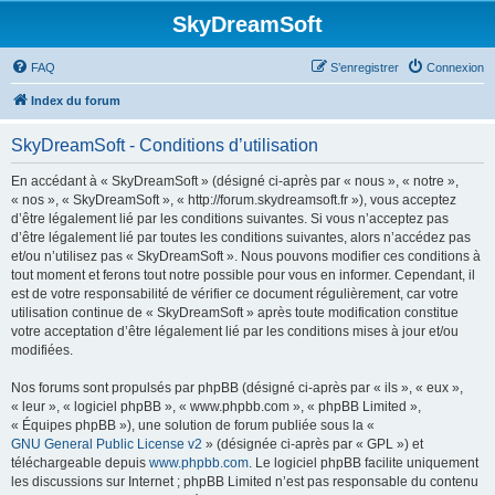
SkyDreamSoft
FAQ
S’enregistrer
Connexion
Index du forum
SkyDreamSoft - Conditions d’utilisation
En accédant à « SkyDreamSoft » (désigné ci-après par « nous », « notre »,
« nos », « SkyDreamSoft », « http://forum.skydreamsoft.fr »), vous acceptez
d’être légalement lié par les conditions suivantes. Si vous n’acceptez pas
d’être légalement lié par toutes les conditions suivantes, alors n’accédez pas
et/ou n’utilisez pas « SkyDreamSoft ». Nous pouvons modifier ces conditions à
tout moment et ferons tout notre possible pour vous en informer. Cependant, il
est de votre responsabilité de vérifier ce document régulièrement, car votre
utilisation continue de « SkyDreamSoft » après toute modification constitue
votre acceptation d’être légalement lié par les conditions mises à jour et/ou
modifiées.
Nos forums sont propulsés par phpBB (désigné ci-après par « ils », « eux »,
« leur », « logiciel phpBB », « www.phpbb.com », « phpBB Limited »,
« Équipes phpBB »), une solution de forum publiée sous la «
GNU General Public License v2
» (désignée ci-après par « GPL ») et
téléchargeable depuis
www.phpbb.com
. Le logiciel phpBB facilite uniquement
les discussions sur Internet ; phpBB Limited n’est pas responsable du contenu