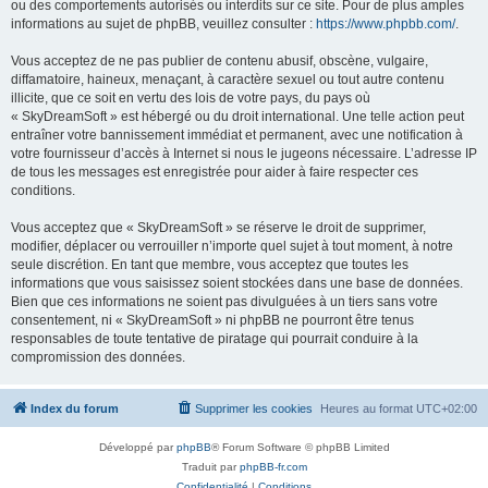
ou des comportements autorisés ou interdits sur ce site. Pour de plus amples
informations au sujet de phpBB, veuillez consulter :
https://www.phpbb.com/
.
Vous acceptez de ne pas publier de contenu abusif, obscène, vulgaire,
diffamatoire, haineux, menaçant, à caractère sexuel ou tout autre contenu
illicite, que ce soit en vertu des lois de votre pays, du pays où
« SkyDreamSoft » est hébergé ou du droit international. Une telle action peut
entraîner votre bannissement immédiat et permanent, avec une notification à
votre fournisseur d’accès à Internet si nous le jugeons nécessaire. L’adresse IP
de tous les messages est enregistrée pour aider à faire respecter ces
conditions.
Vous acceptez que « SkyDreamSoft » se réserve le droit de supprimer,
modifier, déplacer ou verrouiller n’importe quel sujet à tout moment, à notre
seule discrétion. En tant que membre, vous acceptez que toutes les
informations que vous saisissez soient stockées dans une base de données.
Bien que ces informations ne soient pas divulguées à un tiers sans votre
consentement, ni « SkyDreamSoft » ni phpBB ne pourront être tenus
responsables de toute tentative de piratage qui pourrait conduire à la
compromission des données.
Index du forum
Supprimer les cookies
Heures au format
UTC+02:00
Développé par
phpBB
® Forum Software © phpBB Limited
Traduit par
phpBB-fr.com
Confidentialité
|
Conditions