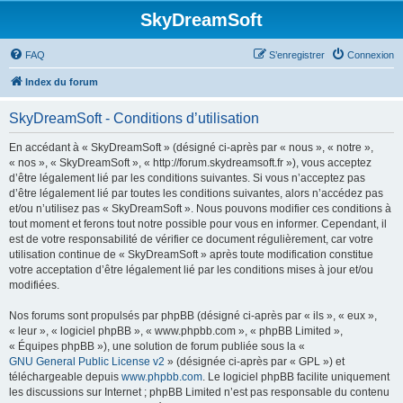
SkyDreamSoft
FAQ
S’enregistrer
Connexion
Index du forum
SkyDreamSoft - Conditions d’utilisation
En accédant à « SkyDreamSoft » (désigné ci-après par « nous », « notre »,
« nos », « SkyDreamSoft », « http://forum.skydreamsoft.fr »), vous acceptez
d’être légalement lié par les conditions suivantes. Si vous n’acceptez pas
d’être légalement lié par toutes les conditions suivantes, alors n’accédez pas
et/ou n’utilisez pas « SkyDreamSoft ». Nous pouvons modifier ces conditions à
tout moment et ferons tout notre possible pour vous en informer. Cependant, il
est de votre responsabilité de vérifier ce document régulièrement, car votre
utilisation continue de « SkyDreamSoft » après toute modification constitue
votre acceptation d’être légalement lié par les conditions mises à jour et/ou
modifiées.
Nos forums sont propulsés par phpBB (désigné ci-après par « ils », « eux »,
« leur », « logiciel phpBB », « www.phpbb.com », « phpBB Limited »,
« Équipes phpBB »), une solution de forum publiée sous la «
GNU General Public License v2
» (désignée ci-après par « GPL ») et
téléchargeable depuis
www.phpbb.com
. Le logiciel phpBB facilite uniquement
les discussions sur Internet ; phpBB Limited n’est pas responsable du contenu