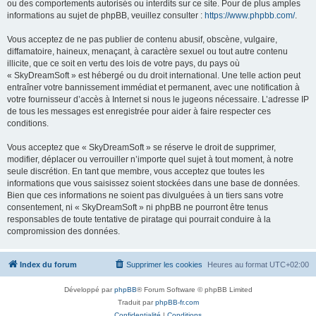
ou des comportements autorisés ou interdits sur ce site. Pour de plus amples
informations au sujet de phpBB, veuillez consulter :
https://www.phpbb.com/
.
Vous acceptez de ne pas publier de contenu abusif, obscène, vulgaire,
diffamatoire, haineux, menaçant, à caractère sexuel ou tout autre contenu
illicite, que ce soit en vertu des lois de votre pays, du pays où
« SkyDreamSoft » est hébergé ou du droit international. Une telle action peut
entraîner votre bannissement immédiat et permanent, avec une notification à
votre fournisseur d’accès à Internet si nous le jugeons nécessaire. L’adresse IP
de tous les messages est enregistrée pour aider à faire respecter ces
conditions.
Vous acceptez que « SkyDreamSoft » se réserve le droit de supprimer,
modifier, déplacer ou verrouiller n’importe quel sujet à tout moment, à notre
seule discrétion. En tant que membre, vous acceptez que toutes les
informations que vous saisissez soient stockées dans une base de données.
Bien que ces informations ne soient pas divulguées à un tiers sans votre
consentement, ni « SkyDreamSoft » ni phpBB ne pourront être tenus
responsables de toute tentative de piratage qui pourrait conduire à la
compromission des données.
Index du forum
Supprimer les cookies
Heures au format
UTC+02:00
Développé par
phpBB
® Forum Software © phpBB Limited
Traduit par
phpBB-fr.com
Confidentialité
|
Conditions