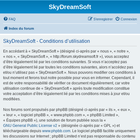
SkyDreamSoft
FAQ
S’enregistrer
Connexion
Index du forum
SkyDreamSoft - Conditions d’utilisation
En accédant à « SkyDreamSoft » (désigné ci-après par « nous », « notre »,
« nos », « SkyDreamSoft », « http://forum.skydreamsoft.fr »), vous acceptez
d’être légalement lié par les conditions suivantes. Si vous n’acceptez pas
d’être légalement lié par toutes les conditions suivantes, alors n’accédez pas
et/ou n’utilisez pas « SkyDreamSoft ». Nous pouvons modifier ces conditions à
tout moment et ferons tout notre possible pour vous en informer. Cependant, il
est de votre responsabilité de vérifier ce document régulièrement, car votre
utilisation continue de « SkyDreamSoft » après toute modification constitue
votre acceptation d’être légalement lié par les conditions mises à jour et/ou
modifiées.
Nos forums sont propulsés par phpBB (désigné ci-après par « ils », « eux »,
« leur », « logiciel phpBB », « www.phpbb.com », « phpBB Limited »,
« Équipes phpBB »), une solution de forum publiée sous la «
GNU General Public License v2
» (désignée ci-après par « GPL ») et
téléchargeable depuis
www.phpbb.com
. Le logiciel phpBB facilite uniquement
les discussions sur Internet ; phpBB Limited n’est pas responsable du contenu