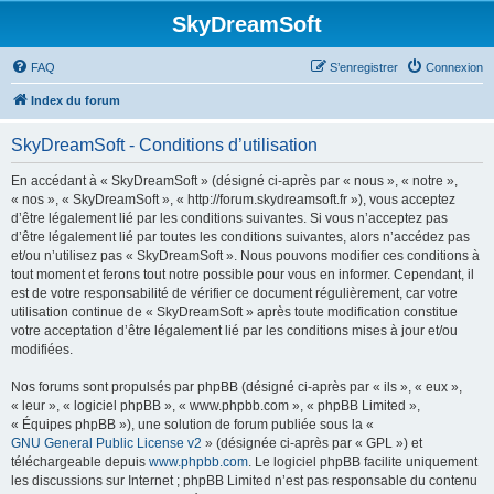
SkyDreamSoft
FAQ
S’enregistrer
Connexion
Index du forum
SkyDreamSoft - Conditions d’utilisation
En accédant à « SkyDreamSoft » (désigné ci-après par « nous », « notre »,
« nos », « SkyDreamSoft », « http://forum.skydreamsoft.fr »), vous acceptez
d’être légalement lié par les conditions suivantes. Si vous n’acceptez pas
d’être légalement lié par toutes les conditions suivantes, alors n’accédez pas
et/ou n’utilisez pas « SkyDreamSoft ». Nous pouvons modifier ces conditions à
tout moment et ferons tout notre possible pour vous en informer. Cependant, il
est de votre responsabilité de vérifier ce document régulièrement, car votre
utilisation continue de « SkyDreamSoft » après toute modification constitue
votre acceptation d’être légalement lié par les conditions mises à jour et/ou
modifiées.
Nos forums sont propulsés par phpBB (désigné ci-après par « ils », « eux »,
« leur », « logiciel phpBB », « www.phpbb.com », « phpBB Limited »,
« Équipes phpBB »), une solution de forum publiée sous la «
GNU General Public License v2
» (désignée ci-après par « GPL ») et
téléchargeable depuis
www.phpbb.com
. Le logiciel phpBB facilite uniquement
les discussions sur Internet ; phpBB Limited n’est pas responsable du contenu