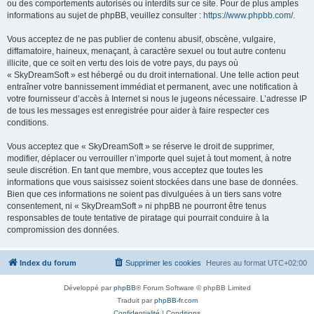
ou des comportements autorisés ou interdits sur ce site. Pour de plus amples
informations au sujet de phpBB, veuillez consulter :
https://www.phpbb.com/
.
Vous acceptez de ne pas publier de contenu abusif, obscène, vulgaire,
diffamatoire, haineux, menaçant, à caractère sexuel ou tout autre contenu
illicite, que ce soit en vertu des lois de votre pays, du pays où
« SkyDreamSoft » est hébergé ou du droit international. Une telle action peut
entraîner votre bannissement immédiat et permanent, avec une notification à
votre fournisseur d’accès à Internet si nous le jugeons nécessaire. L’adresse IP
de tous les messages est enregistrée pour aider à faire respecter ces
conditions.
Vous acceptez que « SkyDreamSoft » se réserve le droit de supprimer,
modifier, déplacer ou verrouiller n’importe quel sujet à tout moment, à notre
seule discrétion. En tant que membre, vous acceptez que toutes les
informations que vous saisissez soient stockées dans une base de données.
Bien que ces informations ne soient pas divulguées à un tiers sans votre
consentement, ni « SkyDreamSoft » ni phpBB ne pourront être tenus
responsables de toute tentative de piratage qui pourrait conduire à la
compromission des données.
Index du forum
Supprimer les cookies
Heures au format
UTC+02:00
Développé par
phpBB
® Forum Software © phpBB Limited
Traduit par
phpBB-fr.com
Confidentialité
|
Conditions