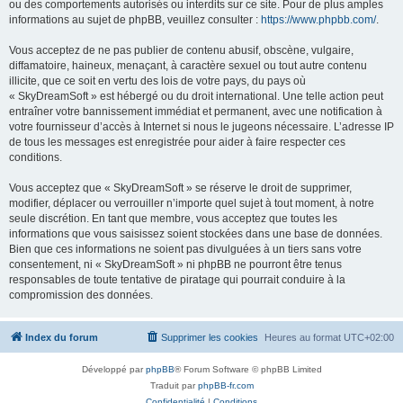
ou des comportements autorisés ou interdits sur ce site. Pour de plus amples
informations au sujet de phpBB, veuillez consulter :
https://www.phpbb.com/
.
Vous acceptez de ne pas publier de contenu abusif, obscène, vulgaire,
diffamatoire, haineux, menaçant, à caractère sexuel ou tout autre contenu
illicite, que ce soit en vertu des lois de votre pays, du pays où
« SkyDreamSoft » est hébergé ou du droit international. Une telle action peut
entraîner votre bannissement immédiat et permanent, avec une notification à
votre fournisseur d’accès à Internet si nous le jugeons nécessaire. L’adresse IP
de tous les messages est enregistrée pour aider à faire respecter ces
conditions.
Vous acceptez que « SkyDreamSoft » se réserve le droit de supprimer,
modifier, déplacer ou verrouiller n’importe quel sujet à tout moment, à notre
seule discrétion. En tant que membre, vous acceptez que toutes les
informations que vous saisissez soient stockées dans une base de données.
Bien que ces informations ne soient pas divulguées à un tiers sans votre
consentement, ni « SkyDreamSoft » ni phpBB ne pourront être tenus
responsables de toute tentative de piratage qui pourrait conduire à la
compromission des données.
Index du forum
Supprimer les cookies
Heures au format
UTC+02:00
Développé par
phpBB
® Forum Software © phpBB Limited
Traduit par
phpBB-fr.com
Confidentialité
|
Conditions