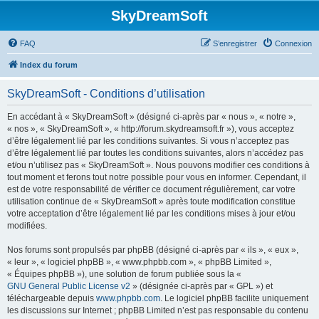
SkyDreamSoft
FAQ
S’enregistrer
Connexion
Index du forum
SkyDreamSoft - Conditions d’utilisation
En accédant à « SkyDreamSoft » (désigné ci-après par « nous », « notre »,
« nos », « SkyDreamSoft », « http://forum.skydreamsoft.fr »), vous acceptez
d’être légalement lié par les conditions suivantes. Si vous n’acceptez pas
d’être légalement lié par toutes les conditions suivantes, alors n’accédez pas
et/ou n’utilisez pas « SkyDreamSoft ». Nous pouvons modifier ces conditions à
tout moment et ferons tout notre possible pour vous en informer. Cependant, il
est de votre responsabilité de vérifier ce document régulièrement, car votre
utilisation continue de « SkyDreamSoft » après toute modification constitue
votre acceptation d’être légalement lié par les conditions mises à jour et/ou
modifiées.
Nos forums sont propulsés par phpBB (désigné ci-après par « ils », « eux »,
« leur », « logiciel phpBB », « www.phpbb.com », « phpBB Limited »,
« Équipes phpBB »), une solution de forum publiée sous la «
GNU General Public License v2
» (désignée ci-après par « GPL ») et
téléchargeable depuis
www.phpbb.com
. Le logiciel phpBB facilite uniquement
les discussions sur Internet ; phpBB Limited n’est pas responsable du contenu