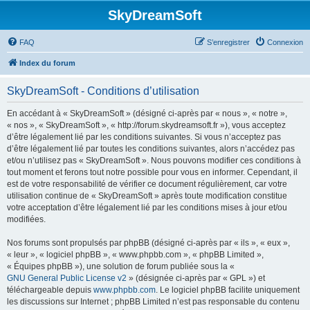
SkyDreamSoft
FAQ
S’enregistrer
Connexion
Index du forum
SkyDreamSoft - Conditions d’utilisation
En accédant à « SkyDreamSoft » (désigné ci-après par « nous », « notre »,
« nos », « SkyDreamSoft », « http://forum.skydreamsoft.fr »), vous acceptez
d’être légalement lié par les conditions suivantes. Si vous n’acceptez pas
d’être légalement lié par toutes les conditions suivantes, alors n’accédez pas
et/ou n’utilisez pas « SkyDreamSoft ». Nous pouvons modifier ces conditions à
tout moment et ferons tout notre possible pour vous en informer. Cependant, il
est de votre responsabilité de vérifier ce document régulièrement, car votre
utilisation continue de « SkyDreamSoft » après toute modification constitue
votre acceptation d’être légalement lié par les conditions mises à jour et/ou
modifiées.
Nos forums sont propulsés par phpBB (désigné ci-après par « ils », « eux »,
« leur », « logiciel phpBB », « www.phpbb.com », « phpBB Limited »,
« Équipes phpBB »), une solution de forum publiée sous la «
GNU General Public License v2
» (désignée ci-après par « GPL ») et
téléchargeable depuis
www.phpbb.com
. Le logiciel phpBB facilite uniquement
les discussions sur Internet ; phpBB Limited n’est pas responsable du contenu