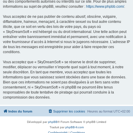
ou des comportements autorisés ou interdits sur ce site. Pour de plus amples
informations au sujet de phpBB, veuillez consulter :
https://www.phpbb.com/
.
Vous acceptez de ne pas publier de contenu abusif, obscène, vulgaire,
diffamatoire, haineux, menaçant, à caractère sexuel ou tout autre contenu
illicite, que ce soit en vertu des lois de votre pays, du pays où
« SkyDreamSoft » est hébergé ou du droit international. Une telle action peut
entraîner votre bannissement immédiat et permanent, avec une notification à
votre fournisseur d’accès à Internet si nous le jugeons nécessaire. L’adresse IP
de tous les messages est enregistrée pour aider à faire respecter ces
conditions.
Vous acceptez que « SkyDreamSoft » se réserve le droit de supprimer,
modifier, déplacer ou verrouiller n’importe quel sujet à tout moment, à notre
seule discrétion. En tant que membre, vous acceptez que toutes les
informations que vous saisissez soient stockées dans une base de données.
Bien que ces informations ne soient pas divulguées à un tiers sans votre
consentement, ni « SkyDreamSoft » ni phpBB ne pourront être tenus
responsables de toute tentative de piratage qui pourrait conduire à la
compromission des données.
Index du forum
Supprimer les cookies
Heures au format
UTC+02:00
Développé par
phpBB
® Forum Software © phpBB Limited
Traduit par
phpBB-fr.com
Confidentialité
|
Conditions