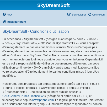
SkyDreamSoft
FAQ
S’enregistrer
Connexion
Index du forum
SkyDreamSoft - Conditions d’utilisation
En accédant à « SkyDreamSoft » (désigné ci-après par « nous », « notre »,
« nos », « SkyDreamSoft », « http://forum.skydreamsoft.fr »), vous acceptez
d’être légalement lié par les conditions suivantes. Si vous n’acceptez pas
d’être légalement lié par toutes les conditions suivantes, alors n’accédez pas
et/ou n’utilisez pas « SkyDreamSoft ». Nous pouvons modifier ces conditions à
tout moment et ferons tout notre possible pour vous en informer. Cependant, il
est de votre responsabilité de vérifier ce document régulièrement, car votre
utilisation continue de « SkyDreamSoft » après toute modification constitue
votre acceptation d’être légalement lié par les conditions mises à jour et/ou
modifiées.
Nos forums sont propulsés par phpBB (désigné ci-après par « ils », « eux »,
« leur », « logiciel phpBB », « www.phpbb.com », « phpBB Limited »,
« Équipes phpBB »), une solution de forum publiée sous la «
GNU General Public License v2
» (désignée ci-après par « GPL ») et
téléchargeable depuis
www.phpbb.com
. Le logiciel phpBB facilite uniquement
les discussions sur Internet ; phpBB Limited n’est pas responsable du contenu