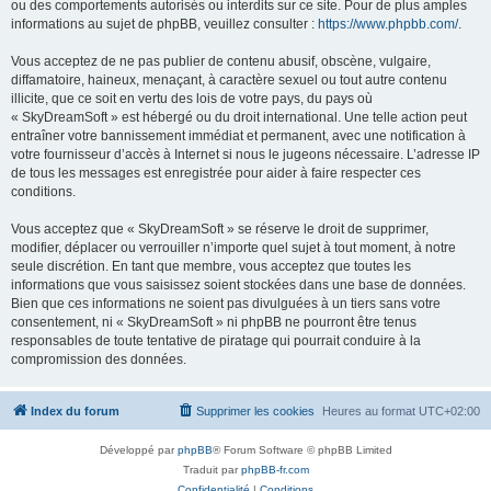
ou des comportements autorisés ou interdits sur ce site. Pour de plus amples
informations au sujet de phpBB, veuillez consulter :
https://www.phpbb.com/
.
Vous acceptez de ne pas publier de contenu abusif, obscène, vulgaire,
diffamatoire, haineux, menaçant, à caractère sexuel ou tout autre contenu
illicite, que ce soit en vertu des lois de votre pays, du pays où
« SkyDreamSoft » est hébergé ou du droit international. Une telle action peut
entraîner votre bannissement immédiat et permanent, avec une notification à
votre fournisseur d’accès à Internet si nous le jugeons nécessaire. L’adresse IP
de tous les messages est enregistrée pour aider à faire respecter ces
conditions.
Vous acceptez que « SkyDreamSoft » se réserve le droit de supprimer,
modifier, déplacer ou verrouiller n’importe quel sujet à tout moment, à notre
seule discrétion. En tant que membre, vous acceptez que toutes les
informations que vous saisissez soient stockées dans une base de données.
Bien que ces informations ne soient pas divulguées à un tiers sans votre
consentement, ni « SkyDreamSoft » ni phpBB ne pourront être tenus
responsables de toute tentative de piratage qui pourrait conduire à la
compromission des données.
Index du forum
Supprimer les cookies
Heures au format
UTC+02:00
Développé par
phpBB
® Forum Software © phpBB Limited
Traduit par
phpBB-fr.com
Confidentialité
|
Conditions