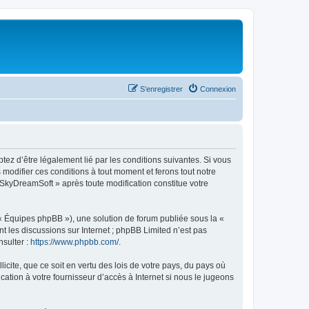
S’enregistrer
Connexion
tez d’être légalement lié par les conditions suivantes. Si vous
modifier ces conditions à tout moment et ferons tout notre
« SkyDreamSoft » après toute modification constitue votre
 « Équipes phpBB »), une solution de forum publiée sous la «
nt les discussions sur Internet ; phpBB Limited n’est pas
nsulter :
https://www.phpbb.com/
.
icite, que ce soit en vertu des lois de votre pays, du pays où
ation à votre fournisseur d’accès à Internet si nous le jugeons