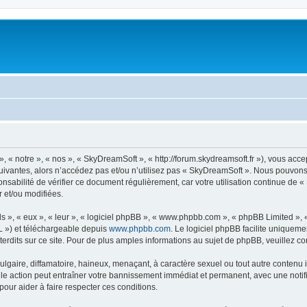
« notre », « nos », « SkyDreamSoft », « http://forum.skydreamsoft.fr »), vous accep
suivantes, alors n’accédez pas et/ou n’utilisez pas « SkyDreamSoft ». Nous pouvons 
onsabilité de vérifier ce document régulièrement, car votre utilisation continue de 
r et/ou modifiées.
s », « eux », « leur », « logiciel phpBB », « www.phpbb.com », « phpBB Limited »,
L ») et téléchargeable depuis
www.phpbb.com
. Le logiciel phpBB facilite uniqueme
dits sur ce site. Pour de plus amples informations au sujet de phpBB, veuillez co
gaire, diffamatoire, haineux, menaçant, à caractère sexuel ou tout autre contenu ill
le action peut entraîner votre bannissement immédiat et permanent, avec une notific
our aider à faire respecter ces conditions.