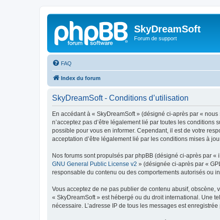
SkyDreamSoft
Forum de support
FAQ
Index du forum
SkyDreamSoft - Conditions d’utilisation
En accédant à « SkyDreamSoft » (désigné ci-après par « nous », 
n’acceptez pas d’être légalement lié par toutes les conditions 
possible pour vous en informer. Cependant, il est de votre resp
acceptation d’être légalement lié par les conditions mises à jou
Nos forums sont propulsés par phpBB (désigné ci-après par « il
GNU General Public License v2
» (désignée ci-après par « GP
responsable du contenu ou des comportements autorisés ou inter
Vous acceptez de ne pas publier de contenu abusif, obscène, vul
« SkyDreamSoft » est hébergé ou du droit international. Une tel
nécessaire. L’adresse IP de tous les messages est enregistrée p