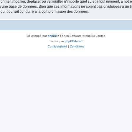
rimer, modifier, déplacer ou verrouiller n’importe quel sujet à tout moment, à not
ns une base de données. Bien que ces informations ne soient pas divulguées à un 
e qui pourrait conduire à la compromission des données.
Développé par
phpBB
® Forum Software © phpBB Limited
Traduit par
phpBB-fr.com
Confidentialité
|
Conditions